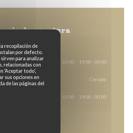
rario de apertura
 la recopilación de
nstalan por defecto.
sirven para analizar
12:00 - 15:00
19:00 - 00:00
•
o, relacionadas con
n 'Aceptar todo',
ar sus opciones en
Cerrado
da de las páginas del
12:00 - 15:00
19:00 - 00:00
•