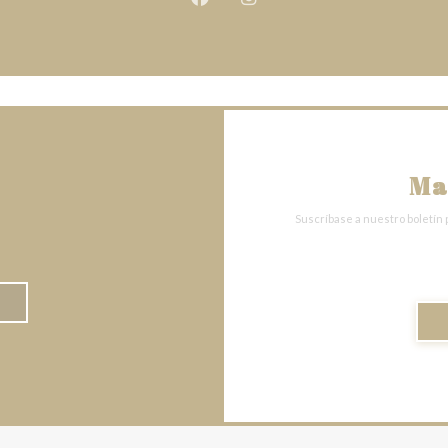
Facebook ((abre en una nueva v
Instagram ((abre en una 
Ma
Suscríbase a nuestro boletín 