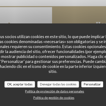
Ho
ral
us socios utilizan cookies en este sitio, lo que puede implicar
as cookies denominadas «necesarias» son obligatorias y se i
nales requieren su consentimiento. Estas cookies opcionales 
Lun
-
Mar
ir la audiencia del sitio, ofrecer funcionalidades (por ejempl
tos frescos, Producto
o mostrar publicidad o contenidos personalizados. Haga clic e
 'Personalizar' para gestionar sus preferencias. Puede cambi
Mie
-
Jue
ciendo clic en el icono de cookie en la parte inferior izquier
sitio.
Vie
-
Dom
OK, aceptar todas
Denegar todas las cookies
Personalizar
Política de protección de datos personales
Política de gestión de cookies
os, Privatización