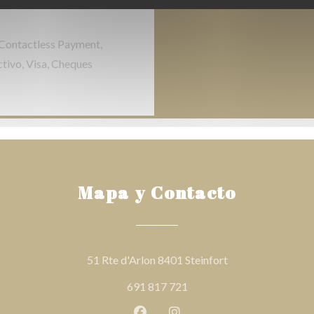
 Contactless Payment,
tivo, Visa, Cheques
Mapa y Contacto
((abre en una nuev
51 Rte d'Arlon 8401 Steinfort
691 817 721