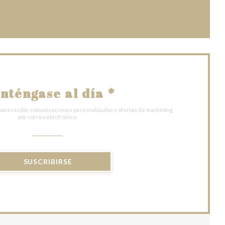
entana))
nueva ventana))
nténgase al día
*
para recibir comunicaciones personalizadas y ofertas de marketing
por correo electrónico.
SUSCRIBIRSE